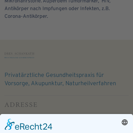
Mikronährstoffe. Außerdem Tumormarker, HIV,
Antikörper nach Impfungen oder Infekten, z.B.
Corona-Antikörper.
Privatärztliche Gesundheitspraxis für
Vorsorge, Akupunktur, Naturheil­verfahren
ADRESSE
Kleine Heide 7
31515 Wunstorf (Luthe)